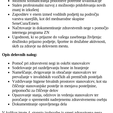
Možnost sofinanciranja pridobitve potrebne kvalifikacije
Stalen profesionalni razvoj z možnostjo pridobivanja novih
znanj in izkušenj
Zaposlitev v enem izmed vodilnih podjetij na področju
varstva starejših, kot del mednarodne skupine
SeneCura/Emeis
Načrtovanje in dokumentiranje zdravstvenih nege s pomočjo
internega programa ZN
Ugodnosti, ki so prijazne do vašega zasebnega življenja:
družinsko prijazno podjetje, športne in družabne aktivnosti,
skrb za zdravje na delovnem mestu.
Opis delovnih nalog:
Pomoč pri zdravstveni negi in oskrbi stanovalcev
Sodelovanje pri razdeljevanju hrane in hranjenje
Nameščanje, dvigovanje in obračanje stanovalcev ter
prevažanje v invalidskih vozičkih ali premičnih posteljah
Vzdrževanje higiene bivalnih prostorov stanovalcev, kot sta
čiščenje stanovanjske postelje in menjava posteljnine,
pripomočki za čiščenje delov
Opazovanje stanja, odzivov in vedenja stanovalcev ter
poročanje o spremembi nadrejenemu zdravstvenemu osebju
Dokumentiranje opravljenega dela
V kolikor imate 4. stopnjo izobrazbe iz smeri zdravstvena nega,